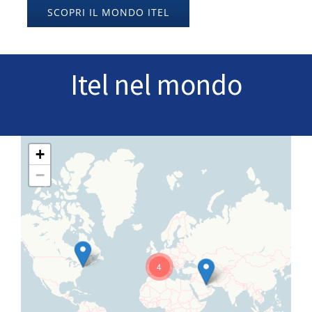
SCOPRI IL MONDO ITEL
Itel nel mondo
+
−
4